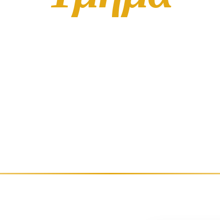
 πρακτική εκπαίδευση σε Φ.Π.Α., Φορολογία Εισοδήματος 