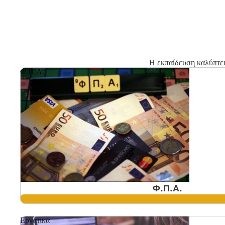
Η εκπαίδευση καλύπτε
Φ.Π.Α.
Φ.Π.Α.
Εργατικά