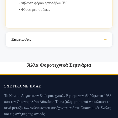
• Δήλωση φόρου εργολάβων 3%
• Φόρος μερισμάτων
Σημειώσεις
Άλλα Φοροτεχνικά Σεμινάρια
ΣΧΕΤΙΚΆ ΜΕ ΕΜΆΣ
Το Κέντρο Λογιστικών & Φοροτεχνικών Εφαρμογών ιδρύθηκε το 1988
από τον Οικονομολόγο Αθανάσιο Τσαντζαλή, με σκοπό να καλύψει το
κενό μεταξύ των γνώσεων που παρέχονται από τις Οικονομικές Σχολές
και τις ανάγκες της αγοράς.